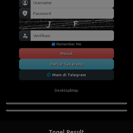
Remember Me
Masuk
Daftar Sekarang
Main di Telegram
Desktop
Wap
Togel Result