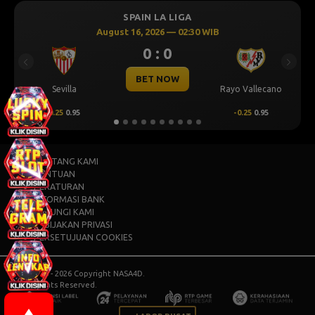
SPAIN LA LIGA
August 16, 2026 — 02:30 WIB
0 : 0
Previous
Next
BET NOW
Sevilla
Rayo Vallecano
Ala
0.25
0.95
-0.25
0.95
0.00
TENTANG KAMI
BANTUAN
PERATURAN
INFORMASI BANK
HUBUNGI KAMI
KEBIJAKAN PRIVASI
PERSETUJUAN COOKIES
© 2015 - 2026 Copyright NASA4D.
All Rights Reserved.