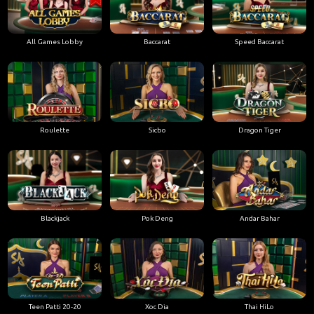
All Games Lobby
Baccarat
Speed Baccarat
Roulette
Sicbo
Dragon Tiger
Blackjack
Pok Deng
Andar Bahar
Teen Patti 20-20
Xoc Dia
Thai HiLo