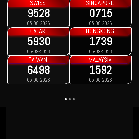
SWISS
SINGAPORE
9528
0715
05-08-2026
05-08-2026
QATAR
HONGKONG
5930
1739
05-08-2026
05-08-2026
TAIWAN
MALAYSIA
6498
1592
05-08-2026
05-08-2026