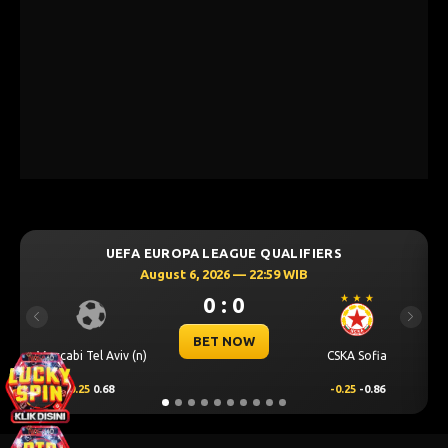
IERS
UEFA EUROPA LEAGUE QUALIFIERS
August 7, 2026 — 00:00 WIB
0 : 0
Previous
Next
BET NOW
CSKA Sofia
Lincoln Red Imps (n)
Omonia
-0.25
-0.86
-0.75
-0.90
0.7