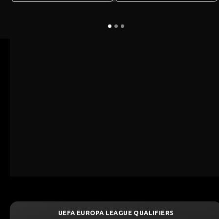
UROPA LEAGUE QUALIFIERS
UEFA EUR